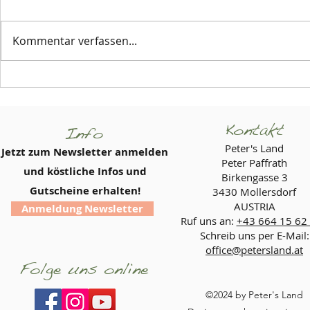
Kommentar verfassen...
🥒 Gurkenzeit bei Peter's
🌿 Wärmend
Land 🌿
aus der Pf
Kontakt
Info
Peter's Land
Jetzt zum Newsletter anmelden
Peter Paffrath
und köstliche Infos und
Birkengasse 3
Gutscheine erhalten!
3430 Mollersdorf
AUSTRIA
Anmeldung Newsletter
Ruf uns an:
+43 664 15 62
Schreib uns per E-Mail:
office@petersland.at
Folge uns online
©2024 by Peter's Land