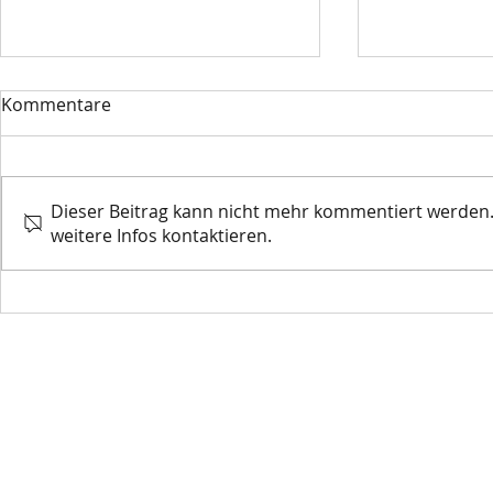
Kommentare
Dieser Beitrag kann nicht mehr kommentiert werden.
weitere Infos kontaktieren.
🥒 Gurkenzeit bei Peter's
🌿 Wärmend
Land 🌿
aus der Pf